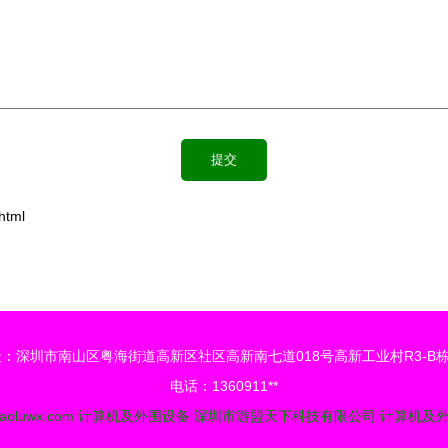
tml
：深圳市南山区粤海街道高新区社区高新南七道018号高新工业村R3-B栋
电话：1360911**
aoluwx.com
计算机及外围设备
深圳市游盟天下科技有限公司
计算机及