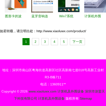
图形卡的波
蓝牙音响连
Win7系统
计算机外围
普艺术复兴
接电脑 添
提
设备 功
游戏、专业
加设备成功
示“Bluetooth
能、分类与
如若转载，请注明出处：http://www.xiaoluwx.com/product/
与加密货币
但搜索蓝牙
外围设
未来趋势
1
2
3
4
5
下一页
的交汇
外围驱动失
备”问题的
败的常见解
全面解决方
决方案
法
地址：深圳市南山区粤海街道高新区社区高新南七道018号高新工业村
R3-B栋711
电话：1360911**
Copyright © 2026
www.xiaoluwx.com
计算机及外围设备
深圳市游盟天
下科技有限公司
计算机及外围设备
版权所有
Sitemap