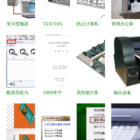
围设备稳定
性测试的黄
金标准
安川变频器
CL5716S
防止计算机
商用办公新
在计算机及
液晶显示切
外围扩展设
选择 戴尔
外围设备中
换器 高效
备遗失的机
OptiPlex
的应用与优
能与稳定性
箱设计方案
390石家庄
势
的电脑及外
售3820
围设备新生
元，稳定高
机发展看点
效兼顾性价
发展工程理
比
酷我耳机与
2005年宁
高性能计算
输出设备
解析（代名
电脑连接的
夏建行竞争
机及外围设
连接数字世
分析与精确
完整指南
性谈判采购
备 应对高
界与人类的
性能解读）
标书（计算
温环境的可
桥梁
机及外围设
靠选择
备）