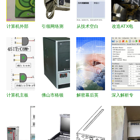
计算机外部
引领网络测
从技术空白
改造ATX电
设备使用与
试新纪元
到自主突破
源同步输出
维护 从入
PA模块化
国产处理器
实现关电脑
门到精通的
可扩展网络
与服务器架
同时关掉音
多维探讨
分析仪及计
构的技术演
箱等外围设
算机外围设
变与安全重
备的简易指
备深度测评
塑
南
计算机主板
佛山市格顿
解密幕后英
深入解析专
维修入门指
电子 驱动
雄 计算机
业考机工具
南 基础架
计算机及外
外围设备如
PassMark
构与故障排
围设备技术
何定义你的
BurnInTest
查
的创新先锋
数字体验？
计算机及外