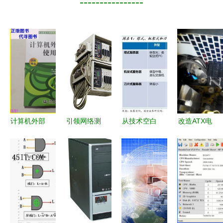
----------------
计算机外部
引领网络测
从技术空白
改造ATX电
设备使用与
试新纪元
到自主突破
源同步输出
维护 从入
PA模块化
国产处理器
实现关电脑
门到精通的
可扩展网络
与服务器架
同时关掉音
多维探讨
分析仪及计
构的技术演
箱等外围设
算机外围设
变与安全重
备的简易指
备深度测评
塑
南