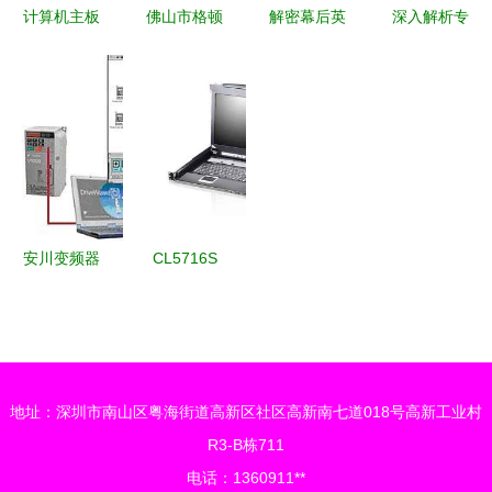
计算机主板
佛山市格顿
解密幕后英
深入解析专
维修入门指
电子 驱动
雄 计算机
业考机工具
南 基础架
计算机及外
外围设备如
PassMark
构与故障排
围设备技术
何定义你的
BurnInTest
查
的创新先锋
数字体验？
计算机及外
围设备稳定
性测试的黄
金标准
安川变频器
CL5716S
在计算机及
液晶显示切
外围设备中
换器 高效
的应用与优
能与稳定性
势
的电脑及外
地址：深圳市南山区粤海街道高新区社区高新南七道018号高新工业村
围设备新生
R3-B栋711
机发展看点
电话：1360911**
发展工程理