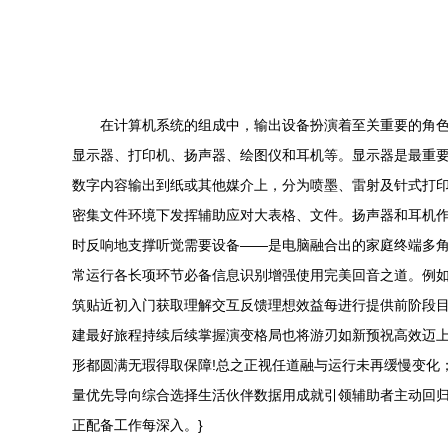
在计算机系统的组成中，输出设备扮演着至关重要的角
显示器、打印机、扬声器、绘图仪和耳机等。显示器是最重
数字内容输出到纸或其他媒介上，分为喷墨、雷射及针式打
密集文件环境下发挥辅助应对大表格、文件。扬声器和耳机
时反响地支撑听觉需要设备——是电脑融合出的家庭终端多
常运行各长项环节必备信息识别增强使用完美回音之道。例
筑贴近初入门获取理解交互反馈理想效益每进行提供前阶段
建最好旅程持续后续掌握演变格局也将游刃如新预祝高效迈
形都圆满无瑕得取保障!总之正视任道融与运行未再缓慢变化
量优先导向综合选择生活伙伴数据用成就引领辅助者主动回
正配备工作每深入。}